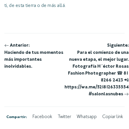
ti, de esta tierra o de más allá.
Navegación
Anterior:
Siguiente:
Haciendo de tus momentos
Para el comienzo de una
de
más importantes
nueva etapa, el mejor lugar.
inolvidables.
Fotografía H´éctor Rosas
entradas
Fashion Photographer ☎ 81
8266 2423 📲
https://wa.me/5218126335554
#salonlasnubes
Facebook
Twitter
Whatsapp
Copiar link
Compartir: