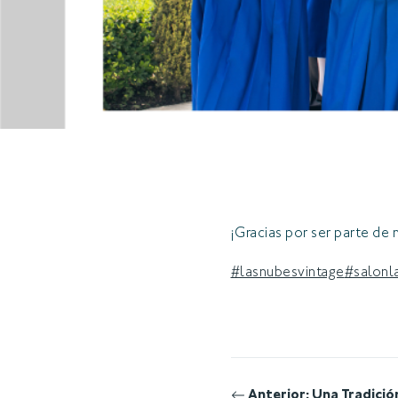
¡Gracias por ser parte de n
#lasnubesvintage
#salonl
Anterior:
Una Tradició