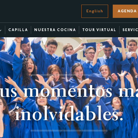
English
AGENDA 
CAPILLA
NUESTRA COCINA
TOUR VIRTUAL
SERVI
tus momentos má
inolvidables.