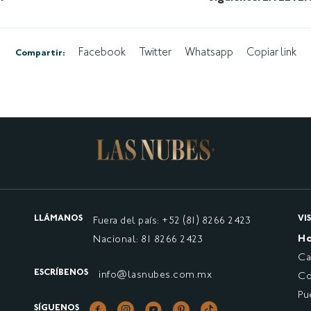
Facebook
Twitter
Whatsapp
Copiar link
Compartir:
LLÁMANOS
VI
Fuera del país: +52 (81) 8266 2423
Ho
Nacional: 81 8266 2423
Ca
ESCRÍBENOS
info@lasnubes.com.mx
Co
Pu
SÍGUENOS