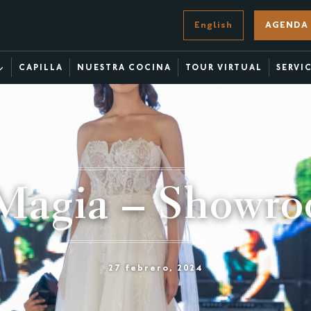
English
AGENDA 
CAPILLA
NUESTRA COCINA
TOUR VIRTUAL
SERVI
 Magia – Showr
27 febrero, 2024