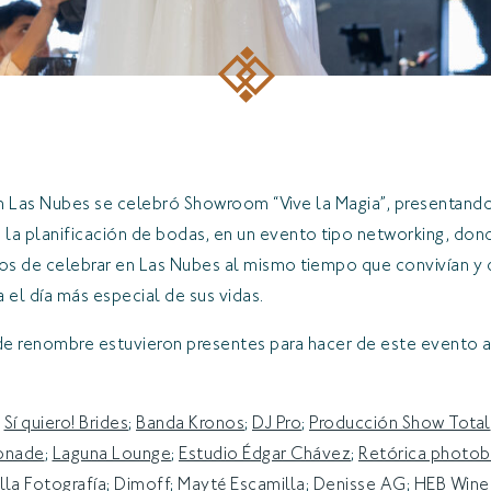
en Las Nubes se celebró Showroom “Vive la Magia”, presentan
la planificación de bodas, en un evento tipo networking, donde
egios de celebrar en Las Nubes al mismo tiempo que convivían y
 el día más especial de sus vidas.
de renombre estuvieron presentes para hacer de este evento
;
Sí quiero! Brides
;
Banda Kronos
;
DJ Pro
;
Producción Show Total
onade
;
Laguna Lounge
;
Estudio Édgar Chávez
;
Retórica photo
lla Fotografía
;
Dimoff
;
Mayté Escamilla
;
Denisse AG
;
HEB Wine