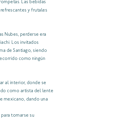
s trompetas. Las bebidas
refrescantes y frutales
Las Nubes, perderse era
iachi. Los invitados
ima de Santiago, siendo
 recorrido como ningún
r al interior, donde se
do como artista del lente
ore mexicano, dando una
a para tomarse su