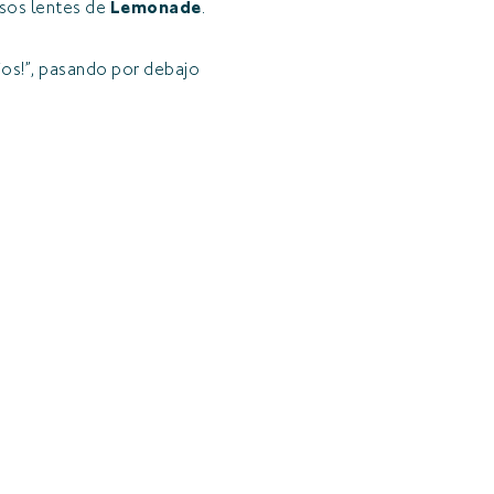
osos lentes de
Lemonade
.
vios!”, pasando por debajo