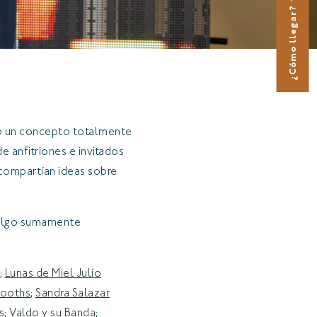
¿Cómo llegar?
do un concepto totalmente
 anfitriones e invitados
 compartían ideas sobre
 algo sumamente
;
Lunas de Miel Julio
booths
;
Sandra Salazar
s
;
Valdo y su Banda
;