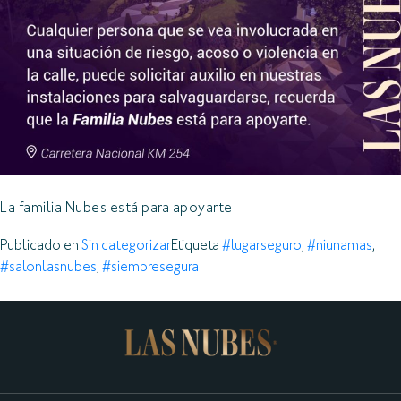
La familia Nubes está para apoyarte
Publicado en
Sin categorizar
Etiqueta
#lugarseguro
,
#niunamas
,
#salonlasnubes
,
#siempresegura