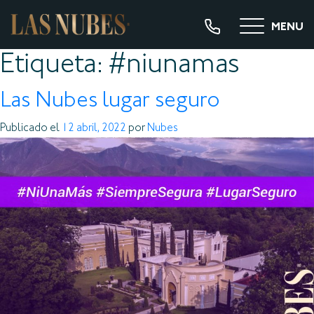
MENU
Etiqueta:
#niunamas
Las Nubes lugar seguro
Publicado el
12 abril, 2022
por
Nubes