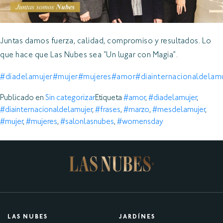
Juntas damos fuerza, calidad, compromiso y resultados. Lo
que hace que Las Nubes sea “Un lugar con Magia”.
#diadelamujer
#mujer
#mujeres
#amor
#diainternacionaldelam
Publicado en
Sin categorizar
Etiqueta
#amor
,
#diadelamujer
,
#diainternacionaldelamujer
,
#frases
,
#marzo
,
#mesdelamujer
,
#mujer
,
#mujeres
,
#salonlasnubes
,
#womensday
LAS NUBES
JARDÍNES