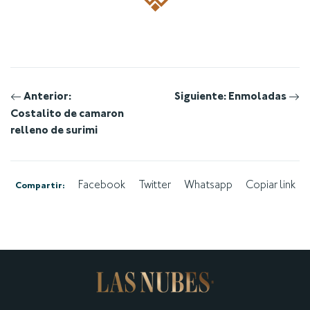
Navegación
Anterior:
Siguiente:
Enmoladas
Costalito de camaron
de
relleno de surimi
entradas
Facebook
Twitter
Whatsapp
Copiar link
Compartir: