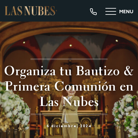
MENU
Organiza tu
Bautizo &
Primera Comunión en
Las Nubes
6 diciembre, 2024