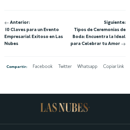
Navegación
Anterior:
Siguiente:
10 Claves para un Evento
Tipos de Ceremonias de
de
Empresarial Exitoso en Las
Boda: Encuentra la Ideal
Nubes
para Celebrar tu Amor
entradas
Facebook
Twitter
Whatsapp
Copiar link
Compartir: