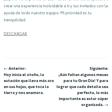
crear una experiencia inolvidable a ti y tus invitados con la
ayuda de todo nuestro equipo. Mi prioridad es tu
tranquilidad.
DESCARGAR
Navegación
Anterior:
Siguiente:
Hoy inicia el otoño, la
¡Aún faltan algunos meses
de
estación que lleva más oro
para tu Gran Día! Y para
en sus hojas, que toca la
lograr que cada detalle sea
entradas
tierra y nos enamora.
perfecto, lo más
importante es estar súper
organizada.