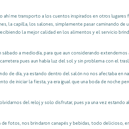
o ahí me transporto a los cuentos inspirados en otros lugares fu
ines, la capilla, los salones, simplemente pasar caminando de 
cibiendo la mejor calidad en los alimentos y el servicio brin
un sábado a mediodía, para que aun considerando extendernos a
carretera pues aun había luz del sol y sin problema con el tra
endo de día, ya estando dentro del salón no nos afectaba en na
to de iniciar la fiesta, ya era igual que una boda de noche pe
lvidarnos del reloj y solo disfrutar, pues ya una vez estando a
 de fotos, nos brindaron canapés y bebidas, todo delicioso,