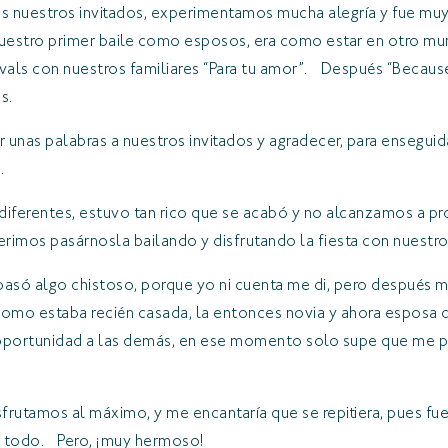
odos nuestros invitados, experimentamos mucha alegría y fue 
” nuestro primer baile como esposos, era como estar en otro mu
 vals con nuestros familiares “Para tu amor”. Después “Becaus
s.
unas palabras a nuestros invitados y agradecer, para enseguida
.
s diferentes, estuvo tan rico que se acabó y no alcanzamos a p
rimos pasárnosla bailando y disfrutando la fiesta con nuestros
asó algo chistoso, porque yo ni cuenta me di, pero después m
como estaba recién casada, la entonces novia y ahora esposa d
a oportunidad a las demás, en ese momento solo supe que me pi
rutamos al máximo, y me encantaría que se repitiera, pues fue
ló todo. Pero, ¡muy hermoso!