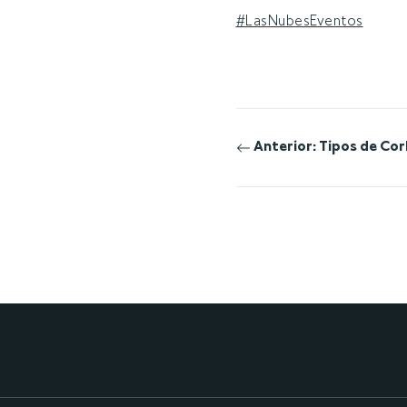
#LasNubesEventos
Navegación
Anterior:
Tipos de Co
de
entradas