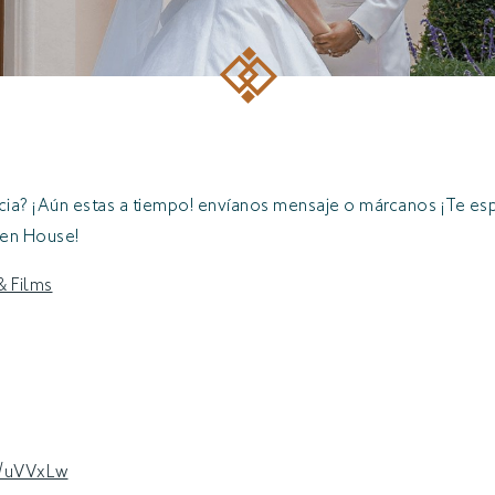
ncia? ¡Aún estas a tiempo! envíanos mensaje o márcanos ¡Te e
pen House!
 Films
l/uVVxLw