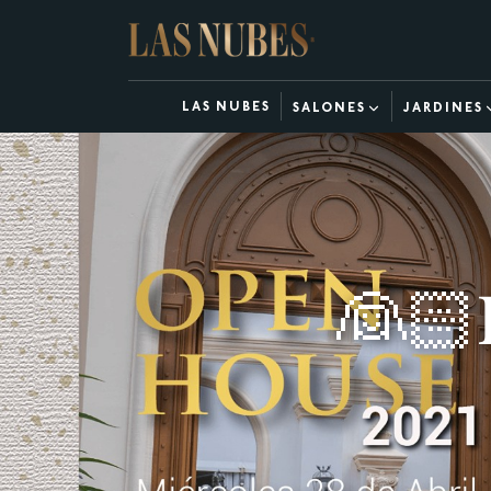
LAS NUBES
SALONES
JARDINES
👰🏻𝐏