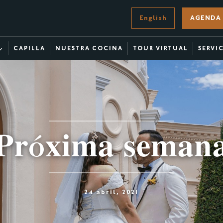
English
AGENDA 
CAPILLA
NUESTRA COCINA
TOUR VIRTUAL
SERVI
𝐫ó𝐱𝐢𝐦𝐚 𝐬𝐞𝐦𝐚
24 abril, 2021